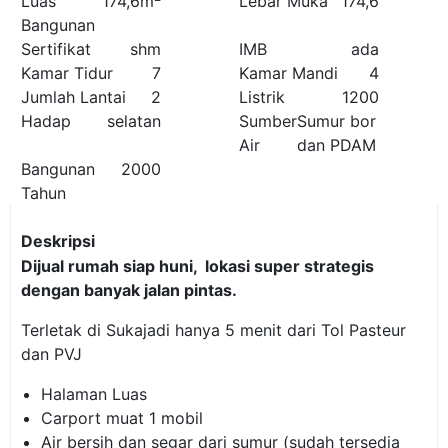
Luas
174,6m
Lebar Muka
174,6
Bangunan
Sertifikat
shm
IMB
ada
Kamar Tidur
7
Kamar Mandi
4
Jumlah Lantai
2
Listrik
1200
Hadap
selatan
Sumber
Sumur bor
Air
dan PDAM
Bangunan
2000
Tahun
Deskripsi
Dijual rumah siap huni, lokasi super strategis
dengan banyak jalan pintas.
Terletak di Sukajadi hanya 5 menit dari Tol Pasteur
dan PVJ
Halaman Luas
Carport muat 1 mobil
Air bersih dan segar dari sumur (sudah tersedia