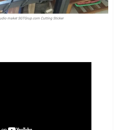
udio maket SGTGrup.com Cutting Sticker