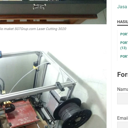
Jasa
HASI
dio maket SGTGrup.com Laser Cutting 3020
POR
POR
(13)
POR
For
Nam
Emai