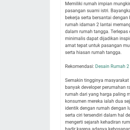
Memiliki rumah impian mungkin i
pasangan suami istri. Bayangk
bekerja serta bersantai dengan 
rumah idaman 2 lantai memang 
dalam rumah tangga. Terlepas d
minimalis dapat dijadikan insp
amat tepat untuk pasangan muda
serta hiasan rumah tangga.
Rekomendasi:
Desain Rumah 2 
Semakin tingginya masyarakat
banyak developer perumahan r
rumah dari yang harga paling 
konsumen mereka ialah dua sej
identik dengan rumah dengan lu
serta ciri tersendiri dalam hal
mengerti sejarah kehadiran ru
hadir karena adanya kebosanan 