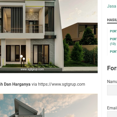
Jasa
HASI
POR
POR
(13)
POR
For
Nam
ah Dan Harganya
via https://www.sgtgrup.com
Emai