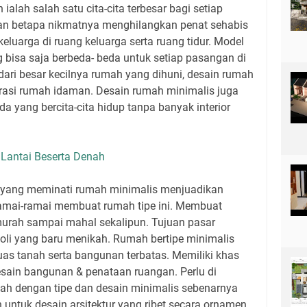
alah salah satu cita-cita terbesar bagi setiap
an betapa nikmatnya menghilangkan penat sehabis
keluarga di ruang keluarga serta ruang tidur. Model
bisa saja berbeda- beda untuk setiap pasangan di
ari besar kecilnya rumah yang dihuni, desain rumah
irasi rumah idaman. Desain rumah minimalis juga
 yang bercita-cita hidup tanpa banyak interior
Lantai Beserta Denah
 yang meminati rumah minimalis menjuadikan
amai-ramai membuat rumah tipe ini. Membuat
murah sampai mahal sekalipun. Tujuan pasar
oli yang baru menikah. Rumah bertipe minimalis
as tanah serta bangunan terbatas. Memiliki khas
 desain bangunan & penataan ruangan. Perlu di
mah dengan tipe dan desain minimalis sebenarnya
untuk desain arsitektur yang ribet secara ornamen