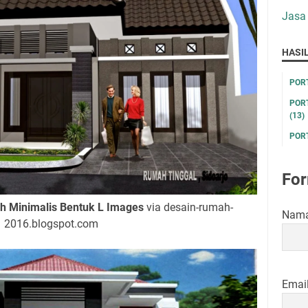
Jasa
HASI
POR
POR
(13)
POR
For
 Minimalis Bentuk L Images
via desain-rumah-
Nam
2016.blogspot.com
Emai