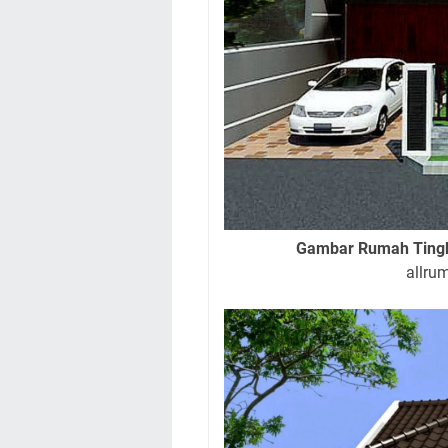
Gambar Rumah Tingk
allru