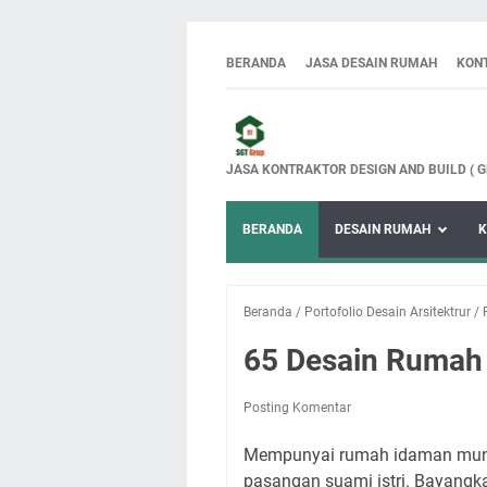
BERANDA
JASA DESAIN RUMAH
KON
JASA KONTRAKTOR DESIGN AND BUILD ( 
BERANDA
DESAIN RUMAH
K
Beranda
/
Portofolio Desain Arsitektrur
/
65 Desain Rumah 
Posting Komentar
Mempunyai rumah idaman mungki
pasangan suami istri. Bayangk