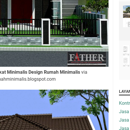
at Minimalis Design Rumah Minimalis
via
mahminimalis.blogspot.com
LAYA
Kont
Jasa
Jasa
Jasa